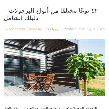
٤٢ نوعًا مختلفًا من أنواع البرجولات –
دليلك الشامل
By
Mohamed Desouky
In
برجولة
Posted
February 11, 2024
المقدمة .البرجولات تُعتبر إضافة جمالية رائعة لأي منزل. بتوفر الظل